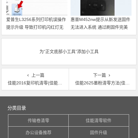
爱普生L3256系列打印机误操作
惠普M452nw提示从新发送固件
提示升级 导致打印机闪红灯无
无法进入系统 通过刷固件完美
法使用 电脑识别未指定设备
解决
USB2.0Printer完美解决方案
为“正文底部小工具”添加小工具
上一篇
下一篇
佳能2016复印机清零(佳能复印机怎样进行清零操作？)
佳能2625墨粉清零方法(佳能2625墨粉清零简易教程)
文章导航
分类目录
传输卷清零
佳能清零软件
办公设备推荐
固件升级