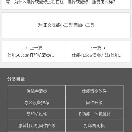
零，为什么选择软诚修远程在线
选择软诚修，服务怎么样？
清零？
为“正文底部小工具”添加小工具
上一篇
下一篇
佳能663cdn打印机清零(佳能663cdn打印机如何完成清零？)
佳能415dw清零方法(佳能415dw打印机怎样复位清零？)
文章导航
分类目录
传输卷清零
佳能清零软件
办公设备推荐
固件升级
复印机维修
多功能一体机维修
惠普打印机固件降级
打印机刷机